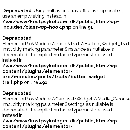
Deprecated
: Using null as an array offset is deprecated,
use an empty string instead in
/var/www/kostpsykologen.dk/public_html/wp-
includes/class-wp-hook.php
on line
91
Deprecated
:
ElementorPro\Modules\Posts\Traits\Button_Widget_Trait::
Implicitly marking parameter $instance as nullable is
deprecated, the explicit nullable type must be used
instead in
/var/www/kostpsykologen.dk/public_html/wp-
content/plugins/elementor-
pro/modules/posts/traits/button-widget-
trait.php
on line
491
Deprecated
:
ElementorPro\Modules\Carousel\Widgets\Media_Carousel::p
Implicitly marking parameter $settings as nullable is
deprecated, the explicit nullable type must be used
instead in
/var/www/kostpsykologen.dk/public_html/wp-
content/plugins/elementor-