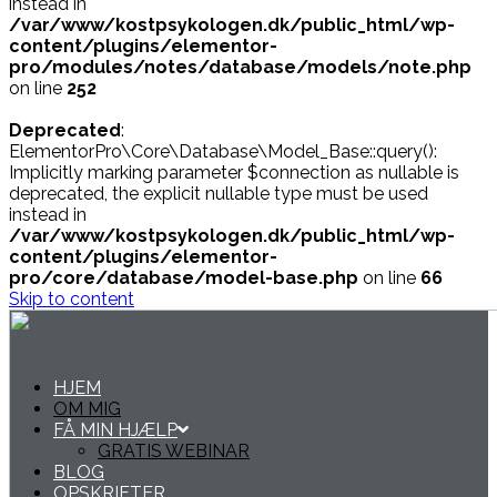
instead in
/var/www/kostpsykologen.dk/public_html/wp-
content/plugins/elementor-
pro/modules/notes/database/models/note.php
on line
252
Deprecated
:
ElementorPro\Core\Database\Model_Base::query():
Implicitly marking parameter $connection as nullable is
deprecated, the explicit nullable type must be used
instead in
/var/www/kostpsykologen.dk/public_html/wp-
content/plugins/elementor-
pro/core/database/model-base.php
on line
66
Skip to content
HJEM
OM MIG
FÅ MIN HJÆLP
GRATIS WEBINAR
BLOG
OPSKRIFTER