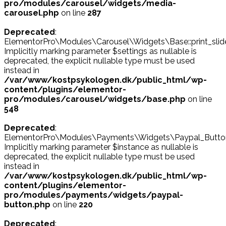
pro/modules/carousel/widgets/media-
carousel.php
on line
287
Deprecated
:
ElementorPro\Modules\Carousel\Widgets\Base::print_slide
Implicitly marking parameter $settings as nullable is
deprecated, the explicit nullable type must be used
instead in
/var/www/kostpsykologen.dk/public_html/wp-
content/plugins/elementor-
pro/modules/carousel/widgets/base.php
on line
548
Deprecated
:
ElementorPro\Modules\Payments\Widgets\Paypal_Button::
Implicitly marking parameter $instance as nullable is
deprecated, the explicit nullable type must be used
instead in
/var/www/kostpsykologen.dk/public_html/wp-
content/plugins/elementor-
pro/modules/payments/widgets/paypal-
button.php
on line
220
Deprecated
: