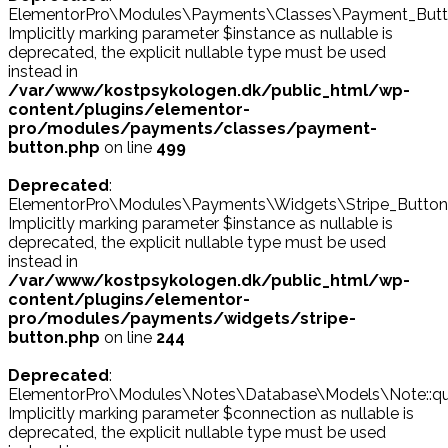
ElementorPro\Modules\Payments\Classes\Payment_Button
Implicitly marking parameter $instance as nullable is
deprecated, the explicit nullable type must be used
instead in
/var/www/kostpsykologen.dk/public_html/wp-
content/plugins/elementor-
pro/modules/payments/classes/payment-
button.php
on line
499
Deprecated
:
ElementorPro\Modules\Payments\Widgets\Stripe_Button::
Implicitly marking parameter $instance as nullable is
deprecated, the explicit nullable type must be used
instead in
/var/www/kostpsykologen.dk/public_html/wp-
content/plugins/elementor-
pro/modules/payments/widgets/stripe-
button.php
on line
244
Deprecated
:
ElementorPro\Modules\Notes\Database\Models\Note::que
Implicitly marking parameter $connection as nullable is
deprecated, the explicit nullable type must be used