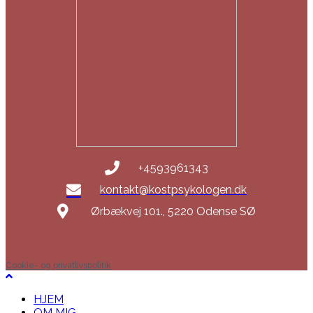
+4593961343
kontakt@kostpsykologen.dk
Ørbækvej 101., 5220 Odense SØ
Cookie- og privatlivspolitik
HJEM
OM MIG